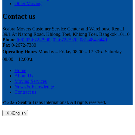
Other Moving
Contact us
Seabra Movers Customer Service Center and Warehouse Rental
39/1 At Narong Road, Khlong Toei, Khlong Toei, Bangkok 10110
Phone
(66) 02-672-7900
,
02-672-7970
,
081-484-8449
Fax
0-2672-7380
Operating Hours
Monday – Friday 08.00 – 17.30น. Saturday
08.00 – 12.00น.
Home
About Us
Moving Services
News & Knowledge
Contract us
© 2026 Seabra Trans International. All rights reserved.
🇺🇸
English